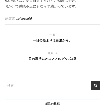
私の温活は足冷え対策ですけど、効果は十分。
おかげで睡眠不足にもならず助かっています。
投稿者:
suisosui06
前
一日の始まりは白湯から。
最近
目の温活にオススメのグッズ3選
最近の投稿